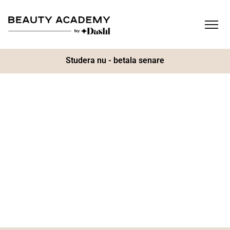
Studera nu - betala senare
BEAUTY ACADEMY
Yrkesutbildningar inom makeup, hår, bryn,
fransar och manikyr.