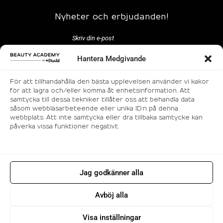
Nyheter och erbjudanden!
Hantera Medgivande
För att tillhandahålla den bästa upplevelsen använder vi kakor
för att lagra och/eller komma åt enhetsinformation. Att
samtycka till dessa tekniker tillåter oss att behandla data
Följ oss
såsom webbläsarbeteende eller unika ID:n på denna
webbplats. Att inte samtycka eller dra tillbaka samtycke kan
påverka vissa funktioner negativt.
Jag godkänner alla
© 2026 Makeup utbildning i Stockholm |
Avböj alla
Beauty Academy. All rights reserved.
Visa inställningar