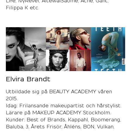
Life, IvyRevel, AltewaiSaome, Acne, Gant,
Filippa K etc.
Elvira Brandt
Utbildade sig på BEAUTY ACADEMY våren
2015.
Idag: Frilansande makeupartist och hårstylist.
Lärare på MAKEUP ACADEMY Stockholm.
Kunder: Best of Brands, Kappahl, Boomerang,
Baluba, 3, Årets Frisör, Åhléns, BON, Vulkan,