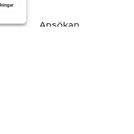
lningar
Ansökan
faktureras i
Ansökan att göra Gesällprov görs på
ntverksråd
SHR:s kansli på
shr@shr.nu
ms). Övriga
r.