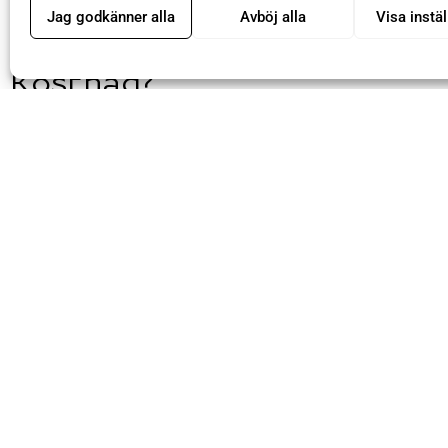
Jag godkänner alla
Avböj alla
Visa instäl
Kostnad?
Avgiften till SHR för Gesällprovet är 4000 kr och 
samband med ansökan. Kostnaden till Sveriges Ha
för gesällbrevet är 700 kr + moms (875 kr inkl. mo
kostnader i samband med provet står man själv fö
Frågor?
Har du frågor kan du vända dig till SHR:s kansli.