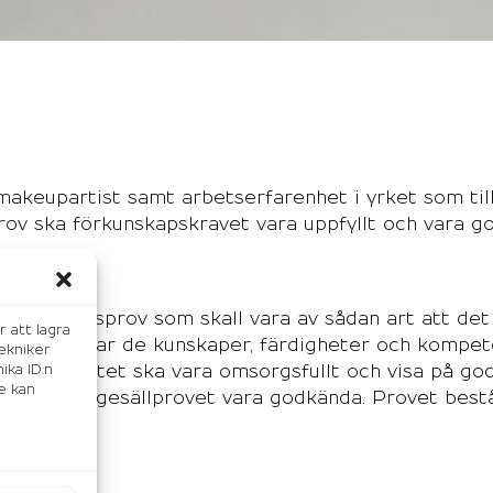
 makeupartist samt arbetserfarenhet i yrket som t
rov ska förkunskapskravet vara uppfyllt och vara g
r ett yrkesprov som skall vara av sådan art att de
r att lagra
 yrket och har de kunskaper, färdigheter och kompet
ekniker
ika ID:n
rna. Arbetet ska vara omsorgsfullt och visa på god
e kan
ska delar i gesällprovet vara godkända. Provet best