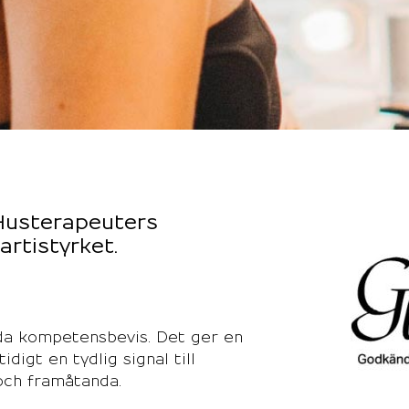
Husterapeuters
rtistyrket.
nda kompetensbevis. Det ger en
igt en tydlig signal till
och framåtanda.