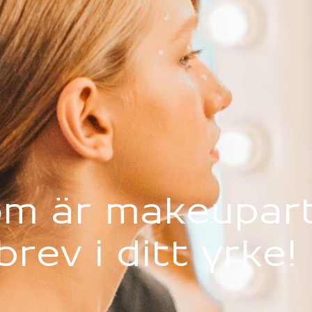
om är makeupart
brev i ditt yrke!