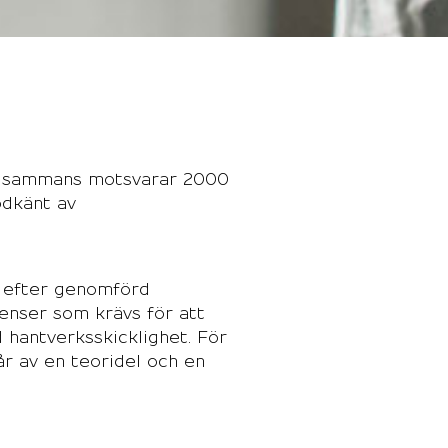
illsammans motsvarar 2000
odkänt av
t efter genomförd
enser som krävs för att
 hantverksskicklighet. För
år av en teoridel och en