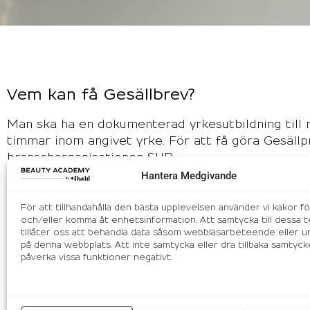
Vem kan få Gesällbrev?
Man ska ha en dokumenterad yrkesutbildning till
timmar inom angivet yrke. För att få göra Gesällp
branschorganisationen SHR.
Hantera Medgivande
Man ska ha ett godkänt gesällprov. Gesällprovet ä
För att tillhandahålla den bästa upplevelsen använder vi kakor fö
granskning visar om den prövande är väl insatt i
och/eller komma åt enhetsinformation. Att samtycka till dessa t
tillåter oss att behandla data såsom webbläsarbeteende eller un
kunna utföra i yrket förekommande arbetsuppgifte
på denna webbplats. Att inte samtycka eller dra tillbaka samtyck
att erhålla ett Gesällbrev ska samtliga obligatori
påverka vissa funktioner negativt.
praktisk del.