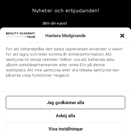
Nyheter och erbjudanden!
Hantera Medgivande
För att tillhandahålla den bästa upplevelsen använder vi kakor
för att lagra och/eller komma åt enhetsinformation. Att
samtycka till dessa tekniker tillåter oss att behandla data
Följ oss
såsom webbläsarbeteende eller unika ID:n på denna
webbplats. Att inte samtycka eller dra tillbaka samtycke kan
påverka vissa funktioner negativt.
Jag godkänner alla
© 2026 Makeup utbildning i Stockholm |
Avböj alla
Beauty Academy. All rights reserved.
Visa inställningar