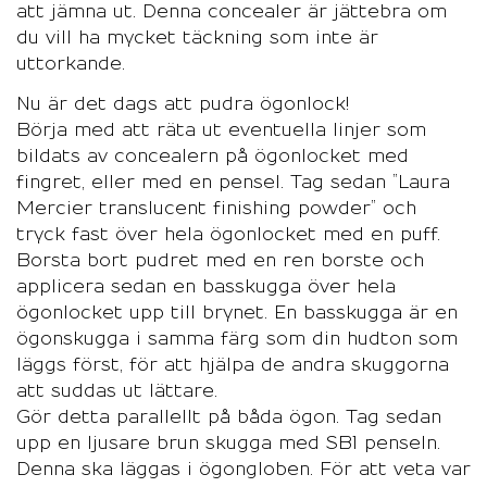
att jämna ut. Denna concealer är jättebra om
du vill ha mycket täckning som inte är
uttorkande.
Nu är det dags att pudra ögonlock!
Börja med att räta ut eventuella linjer som
bildats av concealern på ögonlocket med
fingret, eller med en pensel. Tag sedan ”Laura
Mercier translucent finishing powder” och
tryck fast över hela ögonlocket med en puff.
Borsta bort pudret med en ren borste och
applicera sedan en basskugga över hela
ögonlocket upp till brynet. En basskugga är en
ögonskugga i samma färg som din hudton som
läggs först, för att hjälpa de andra skuggorna
att suddas ut lättare.
Gör detta parallellt på båda ögon. Tag sedan
upp en ljusare brun skugga med SB1 penseln.
Denna ska läggas i ögongloben. För att veta var