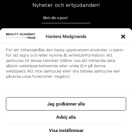
Nyheter och erbjudanden!
Hantera Medgivande
För att tillhandahålla den bästa upplevelsen använder vi kakor
för att lagra och/eller komma åt enhetsinformation. Att
Följ oss
samtycka till dessa tekniker tillåter oss att behandla data
såsom webbläsarbeteende eller unika ID:n på denna
webbplats. Att inte samtycka eller dra tillbaka samtycke kan
påverka vissa funktioner negativt.
Jag godkänner alla
© 2026 Makeup utbildning i Stockholm |
Beauty Academy. All rights reserved.
Avböj alla
Visa inställningar