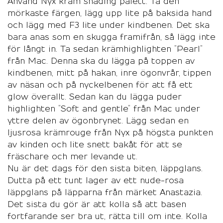
Använd Nyx kräm shading palett. Ta den
mörkaste färgen, lägg upp lite på baksida hand
och lägg med F3 lite under kindbenen. Det ska
bara anas som en skugga framifrån, så lägg inte
för långt in. Ta sedan krämhighlighten ”Pearl”
från Mac. Denna ska du lägga på toppen av
kindbenen, mitt på hakan, inre ögonvrår, tippen
av näsan och på nyckelbenen för att få ett
glow överallt. Sedan kan du lägga puder
highlighten ”Soft and gentle” från Mac under
yttre delen av ögonbrynet. Lägg sedan en
ljusrosa krämrouge från Nyx på högsta punkten
av kinden och lite snett bakåt för att se
fräschare och mer levande ut.
Nu är det dags för den sista biten, läppglans.
Dutta på ett tunt lager av ett nude-rosa
läppglans på läpparna från märket Anastazia.
Det sista du gör är att kolla så att basen
fortfarande ser bra ut, rätta till om inte. Kolla