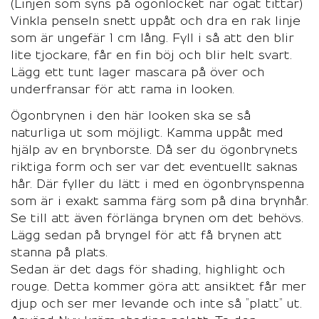
(Linjen som syns på ögonlocket när ögat tittar)
Vinkla penseln snett uppåt och dra en rak linje
som är ungefär 1 cm lång. Fyll i så att den blir
lite tjockare, får en fin böj och blir helt svart.
Lägg ett tunt lager mascara på över och
underfransar för att rama in looken.
Ögonbrynen i den här looken ska se så
naturliga ut som möjligt. Kamma uppåt med
hjälp av en brynborste. Då ser du ögonbrynets
riktiga form och ser var det eventuellt saknas
hår. Där fyller du lätt i med en ögonbrynspenna
som är i exakt samma färg som på dina brynhår.
Se till att även förlänga brynen om det behövs.
Lägg sedan på bryngel för att få brynen att
stanna på plats.
Sedan är det dags för shading, highlight och
rouge. Detta kommer göra att ansiktet får mer
djup och ser mer levande och inte så ”platt” ut.