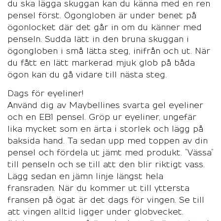
du ska lägga skuggan kan du känna med en ren
pensel först. Ögongloben är under benet på
ögonlocket där det går in om du känner med
penseln. Sudda lätt in den bruna skuggan i
ögongloben i små lätta steg, inifrån och ut. När
du fått en lätt markerad mjuk glob på båda
ögon kan du gå vidare till nästa steg.
Dags för eyeliner!
Använd dig av Maybellines svarta gel eyeliner
och en EB1 pensel. Gröp ur eyeliner, ungefär
lika mycket som en ärta i storlek och lägg på
baksida hand. Ta sedan upp med toppen av din
pensel och fördela ut jämt med produkt. ”Vässa”
till penseln och se till att den blir riktigt vass.
Lägg sedan en jämn linje längst hela
fransraden. När du kommer ut till yttersta
fransen på ögat är det dags för vingen. Se till
att vingen alltid ligger under globvecket.