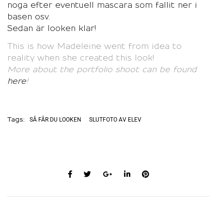
noga efter eventuell mascara som fallit ner i
basen osv.
Sedan är looken klar!
This is how Madeleine went from idea to
reality when she created this look!
More about the portfolio shoot can be found
here
!
SÅ FÅR DU LOOKEN
SLUTFOTO AV ELEV
Tags: