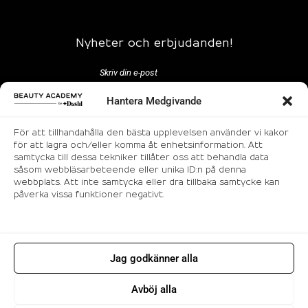
Nyheter och erbjudanden!
Hantera Medgivande
För att tillhandahålla den bästa upplevelsen använder vi kakor
för att lagra och/eller komma åt enhetsinformation. Att
samtycka till dessa tekniker tillåter oss att behandla data
Följ oss
såsom webbläsarbeteende eller unika ID:n på denna
webbplats. Att inte samtycka eller dra tillbaka samtycke kan
påverka vissa funktioner negativt.
Jag godkänner alla
© 2026 Makeup utbildning i Stockholm |
Avböj alla
Beauty Academy. All rights reserved.