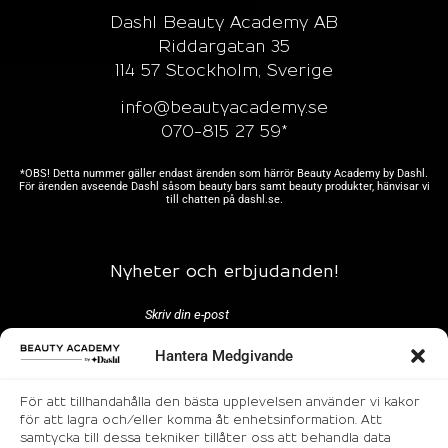
Dashl Beauty Academy AB
Riddargatan 35
114 57 Stockholm, Sverige
info@beautyacademy.se
070-815 27 59*
*OBS! Detta nummer gäller endast ärenden som härrör Beauty Academy by Dashl.
För ärenden avseende Dashl såsom beauty bars samt beauty produkter, hänvisar vi
till chatten på
dashl.se.
Nyheter och erbjudanden!
Hantera Medgivande
För att tillhandahålla den bästa upplevelsen använder vi kakor
för att lagra och/eller komma åt enhetsinformation. Att
samtycka till dessa tekniker tillåter oss att behandla data