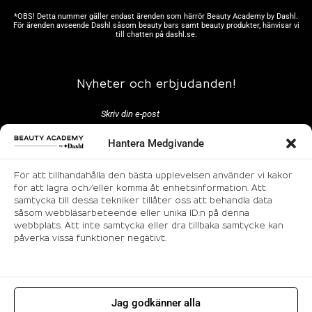
*OBS! Detta nummer gäller endast ärenden som härrör Beauty Academy by Dashl.
För ärenden avseende Dashl såsom beauty bars samt beauty produkter, hänvisar vi
till chatten på
dashl.se.
Nyheter och erbjudanden!
Hantera Medgivande
För att tillhandahålla den bästa upplevelsen använder vi kakor
för att lagra och/eller komma åt enhetsinformation. Att
samtycka till dessa tekniker tillåter oss att behandla data
Följ oss
såsom webbläsarbeteende eller unika ID:n på denna
webbplats. Att inte samtycka eller dra tillbaka samtycke kan
påverka vissa funktioner negativt.
Jag godkänner alla