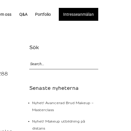
m oss
Q&A
Portfolio
Intresseanmälan
Sök
288
Senaste nyheterna
Nyhet! Avancerad Brud Makeup –
Masterclass
Nyhet! Makeup utbildning på
distans