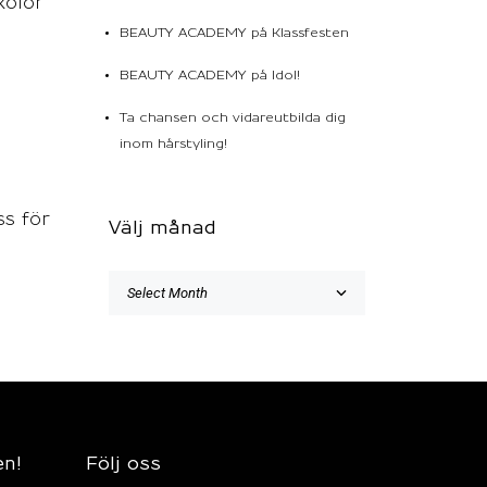
kolor
BEAUTY ACADEMY på Klassfesten
BEAUTY ACADEMY på Idol!
Ta chansen och vidareutbilda dig
inom hårstyling!
ss för
Välj månad
en!
Följ oss