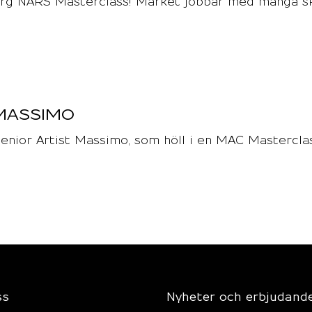
borg NARS Masterclass! Märket jobbar med många s
MASSIMO
Senior Artist Massimo, som höll i en MAC Mastercla
ss
Nyheter och erbjudand