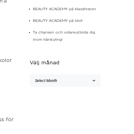
era
BEAUTY ACADEMY på Klassfesten
BEAUTY ACADEMY på Idol!
Ta chansen och vidareutbilda dig
inom hårstyling!
kolor
Välj månad
ss för