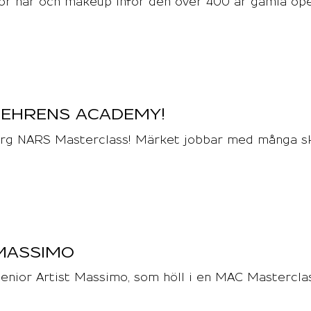
för hår och makeup inför den över 400 år gamla op
EHRENS ACADEMY!
borg NARS Masterclass! Märket jobbar med många s
MASSIMO
Senior Artist Massimo, som höll i en MAC Mastercla