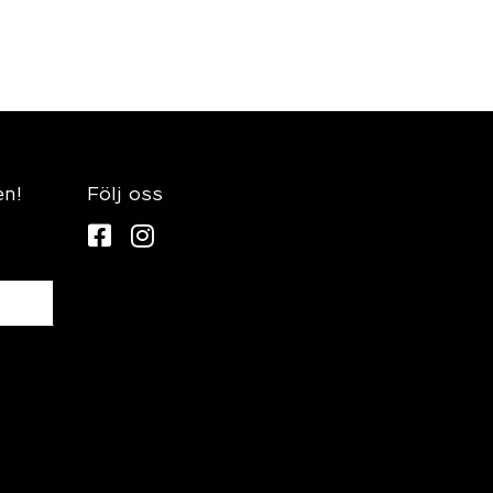
en!
Följ oss