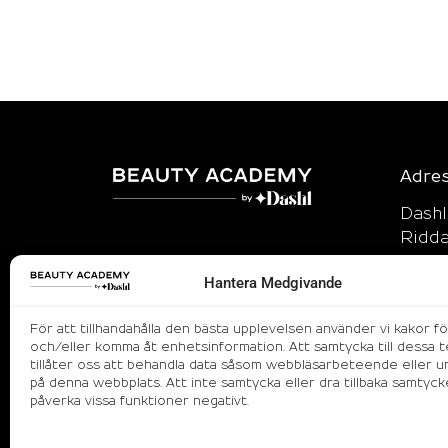
Adre
Dash
Ridda
114 5
Hantera Medgivande
info
070-8
För att tillhandahålla den bästa upplevelsen använder vi kakor fö
och/eller komma åt enhetsinformation. Att samtycka till dessa t
tillåter oss att behandla data såsom webbläsarbeteende eller un
*OBS! De
härrör Be
på denna webbplats. Att inte samtycka eller dra tillbaka samtyck
avseende
påverka vissa funktioner negativt.
produkter,