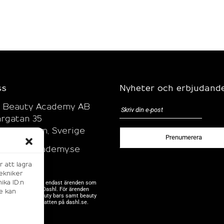
ss
Nyheter och erbjudand
l Beauty Academy AB
rgatan 35
7 Stockholm, Sverige
@beautyacademy.se
15 27 59*
r att lagra
ekniker
ika ID:n
tta nummer gäller endast ärenden som
auty Academy by Dashl. För ärenden
e kan
 Dashl såsom beauty bars samt beauty
 hänvisar vi till chatten på
dashl.se.