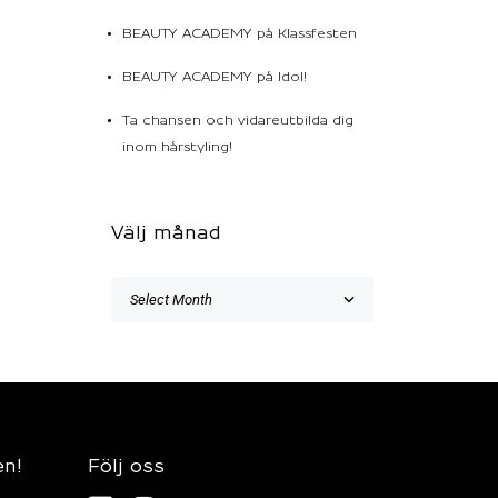
BEAUTY ACADEMY på Klassfesten
BEAUTY ACADEMY på Idol!
Ta chansen och vidareutbilda dig
inom hårstyling!
Välj månad
en!
Följ oss