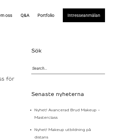
m oss
Q&A
Portfolio
Intresseanmälan
Sök
ss för
Senaste nyheterna
Nyhet! Avancerad Brud Makeup –
Masterclass
Nyhet! Makeup utbildning på
distans