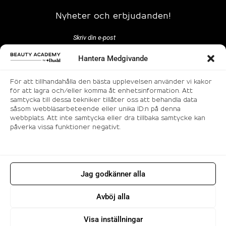
Nyheter och erbjudanden!
Hantera Medgivande
För att tillhandahålla den bästa upplevelsen använder vi kakor
för att lagra och/eller komma åt enhetsinformation. Att
samtycka till dessa tekniker tillåter oss att behandla data
Följ oss
såsom webbläsarbeteende eller unika ID:n på denna
webbplats. Att inte samtycka eller dra tillbaka samtycke kan
påverka vissa funktioner negativt.
Jag godkänner alla
© 2026 Makeup utbildning i Stockholm |
Avböj alla
Beauty Academy. All rights reserved.
Visa inställningar