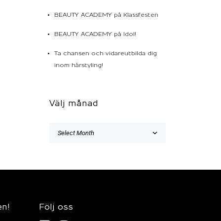
BEAUTY ACADEMY på Klassfesten
BEAUTY ACADEMY på Idol!
Ta chansen och vidareutbilda dig
inom hårstyling!
Välj månad
en!
Följ oss