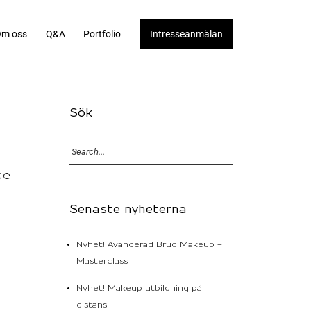
m oss
Q&A
Portfolio
Intresseanmälan
Sök
de
Senaste nyheterna
Nyhet! Avancerad Brud Makeup –
Masterclass
Nyhet! Makeup utbildning på
distans