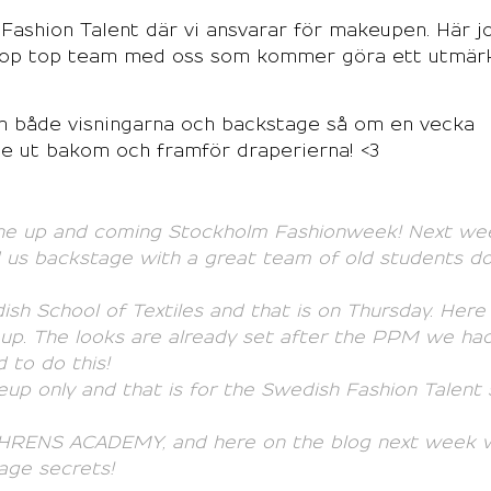
 Fashion Talent där vi ansvarar för makeupen. Här j
t top top team med oss som kommer göra ett utmär
n både visningarna och backstage så om en vecka
 se ut bakom och framför draperierna! <3
the up and coming Stockholm Fashionweek! Next we
d us backstage with a great team of old students d
sh School of Textiles and that is on Thursday. Her
eup. The looks are already set after the PPM we ha
ed to
do this!
p only and that is for the Swedish Fashion Talent
EHRENS ACADEMY, and here on the blog next week 
tage secrets!