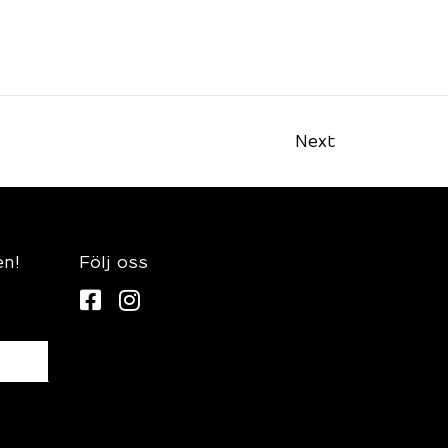
Next
en!
Följ oss