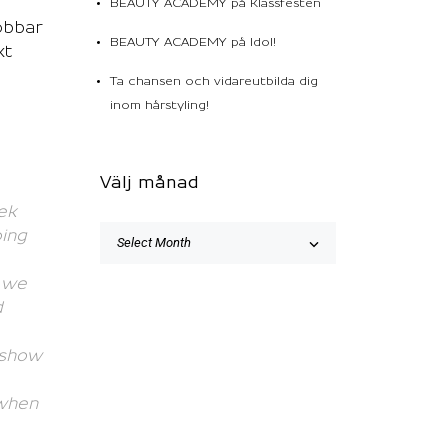
BEAUTY ACADEMY på Klassfesten
obbar
BEAUTY ACADEMY på Idol!
kt
Ta chansen och vidareutbilda dig
inom hårstyling!
Välj månad
ek
oing
e we
d
 show
when