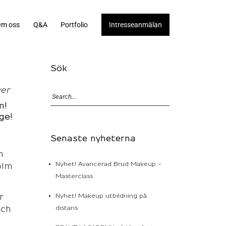
m oss
Q&A
Portfolio
Intresseanmälan
Sök
ver
m!
ge!
Senaste nyheterna
h
Nyhet! Avancerad Brud Makeup –
olm
Masterclass
Nyhet! Makeup utbildning på
r
distans
och