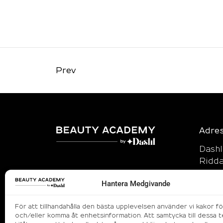
Prev
Adre
Dash
Ridda
114 5
Hantera Medgivande
info
070-8
För att tillhandahålla den bästa upplevelsen använder vi kakor fö
och/eller komma åt enhetsinformation. Att samtycka till dessa t