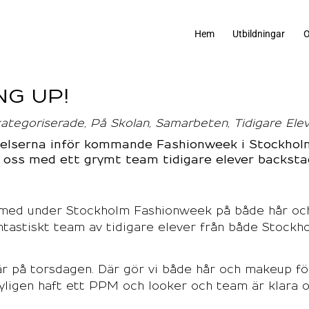
Hem
Utbildningar
O
NG UP!
ategoriserade
På Skolan
Samarbeten
Tidigare Ele
redelserna inför kommande Fashionweek i Stockhol
 oss med ett grymt team tidigare elever backsta
ra med under Stockholm Fashionweek på både hår oc
ntastiskt team av tidigare elever från både Stockh
är på torsdagen. Där gör vi både hår och makeup fö
 nyligen haft ett PPM och looker och team är klara 