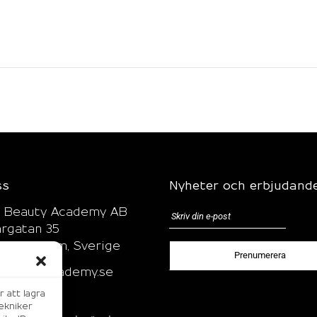
ss
Nyheter och erbjudand
l Beauty Academy AB
rgatan 35
7 Stockholm, Sverige
@beautyacademy.se
15 27 59*
r att lagra
ekniker