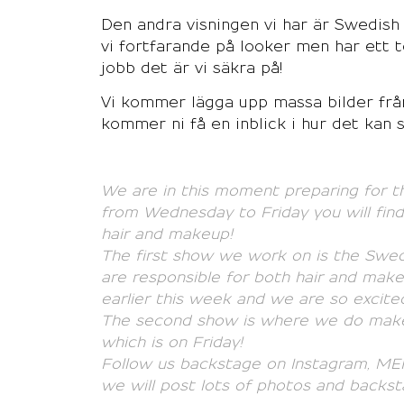
Den andra visningen vi har är Swedish
vi fortfarande på looker men har et
jobb det är vi säkra på!
Vi kommer lägga upp massa bilder frå
kommer ni få en inblick i hur det kan
We are in this moment preparing for 
from
Wednesday to Friday you will fin
hair and makeup!
The first show we work on is the Swedi
are responsible for both hair and mak
earlier this week and we are so excit
The second show is where we do makeu
which is on Friday!
Follow us backstage on Instagram, M
we will post lots of photos and backs