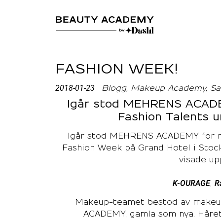
FASHION WEEK!
2018-01-23
Blogg
Makeup Academy
Sa
Igår stod MEHRENS ACADEM
Fashion Talents 
Igår stod MEHRENS ACADEMY för ma
Fashion Week på Grand Hotel i Stock
visade up
K-OURAGE
R
,
Makeup-teamet bestod av makeupa
ACADEMY
, gamla som nya. Håre