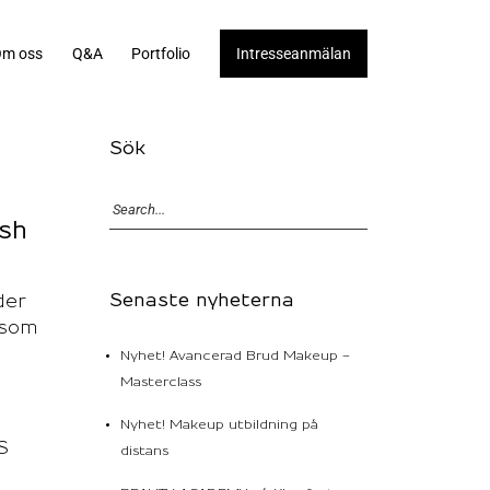
m oss
Q&A
Portfolio
Intresseanmälan
Sök
sh
Senaste nyheterna
der
 som
Nyhet! Avancerad Brud Makeup –
Masterclass
Nyhet! Makeup utbildning på
S
distans