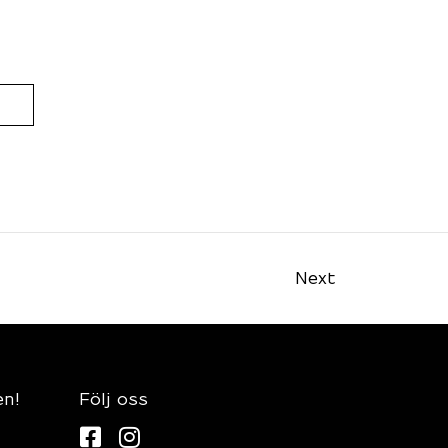
Next
en!
Följ oss