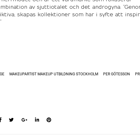
ombination av sjuttiotalet och det androgyna. “Gen
iktiva, skapas kollektioner som har i syfte att inspi
”
GE
MAKEUPARTIST MAKEUP UTBILDNING STOCKHOLM
PER GÖTESSON
PR