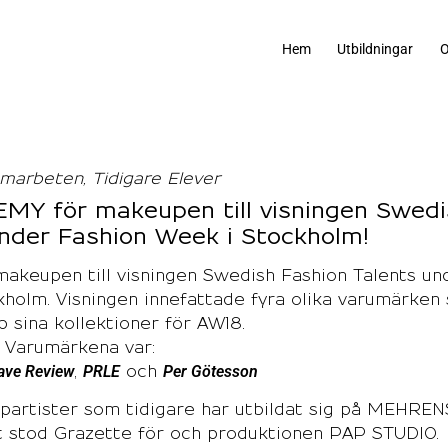
Hem
Utbildningar
O
marbeten
Tidigare Elever
Y för makeupen till visningen Swedi
under Fashion Week i Stockholm!
keupen till visningen Swedish Fashion Talents un
holm. Visningen innefattade fyra olika varumärken
p sina kollektioner för AW18.
Varumärkena var:
ave Review
PRLE
Per Götesson
,
och
rtister som tidigare har utbildat sig på
MEHREN
t stod Grazette för och produktionen PAP STUDIO.