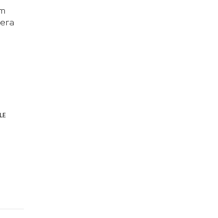
om
rera
LE