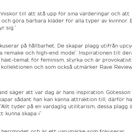
niskor till att stå upp för sina värderingar och att
och göra bärbara kläder för alla typer av kvinnor. 
r sig.”
serar på hållbarhet. De skapar plagg utifrån upcy
ra remake och high-end mode”. Inspirationen till der
r häxt-temat för feminism, styrka och är provokativt
m i kollektionen och som också utmärker Rave Revie
d säger att var dag är hans inspiration. Götesson
skapar sådant han kan känna attraktion till, därför ha
“Allt tyder på en vardaglig utilitarism, dessa plagg 
tt kunna skapa i”
a herrmodet och är ett varumärke som fokuserar