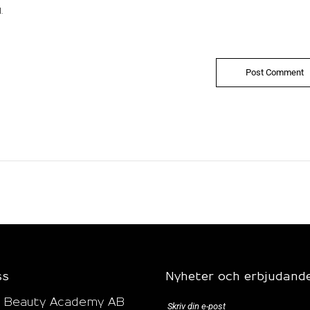
.
ss
Nyheter och erbjudand
l Beauty Academy AB