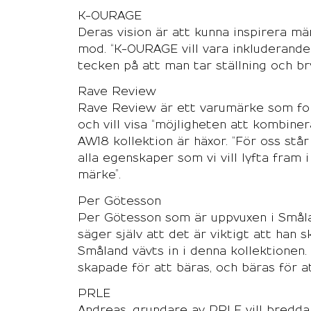
K-OURAGE
Deras vision är att kunna inspirera män
mod. “K-OURAGE vill vara inkluderande 
tecken på att man tar ställning och bry
Rave Review
Rave Review är ett varumärke som foku
och vill visa “möjligheten att kombine
AW18 kollektion är häxor. “För oss stå
alla egenskaper som vi vill lyfta fra
märke”.
Per Götesson
Per Götesson som är uppvuxen i Smålan
säger själv att det är viktigt att han 
Småland vävts in i denna kollektionen. 
skapade för att bäras, och bäras för a
PRLE
Andreas, grundare av PRLE vill bredd