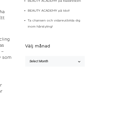
BEAUTY ACADEMY på Klassfesten
BEAUTY ACADEMY på Idol!
 ha
Ett
Ta chansen och vidareutbilda dig
inom hårstyling!
cling
as
Välj månad
 –
w som
r
är