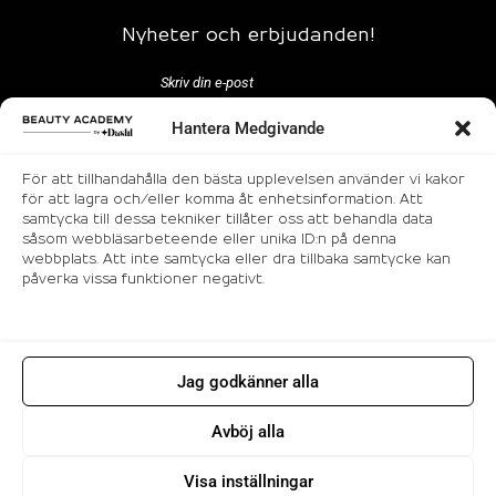
Nyheter och erbjudanden!
Hantera Medgivande
För att tillhandahålla den bästa upplevelsen använder vi kakor
för att lagra och/eller komma åt enhetsinformation. Att
samtycka till dessa tekniker tillåter oss att behandla data
Följ oss
såsom webbläsarbeteende eller unika ID:n på denna
webbplats. Att inte samtycka eller dra tillbaka samtycke kan
påverka vissa funktioner negativt.
Jag godkänner alla
© 2026 Makeup utbildning i Stockholm |
Avböj alla
Beauty Academy. All rights reserved.
Visa inställningar