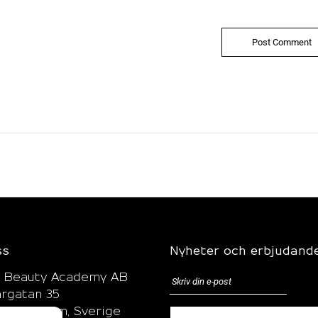
ss
Nyheter och erbjudand
l Beauty Academy AB
rgatan 35
7 Stockholm, Sverige