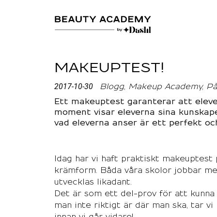
MAKEUPTEST!
2017-10-30
Blogg
Makeup Academy
På
Ett makeuptest garanterar att elevern
moment visar eleverna sina kunskaper
vad eleverna anser är ett perfekt och
Idag har vi haft praktiskt makeuptest 
krämform. Båda våra skolor jobbar me
utvecklas likadant.
Det är som ett del-prov för att kunna b
man inte riktigt är där man ska, tar vi 
innan vi går vidare!