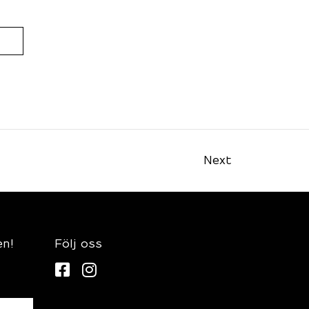
Next
en!
Följ oss