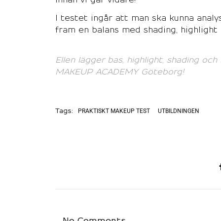
I testet ingår att man ska kunna analy
fram en balans med shading, highlight 
Ellen lägger bas, highlight, shading och 
MAKEUP ACADEMY Göteborg!
PRAKTISKT MAKEUP TEST
UTBILDNINGEN
Tags: