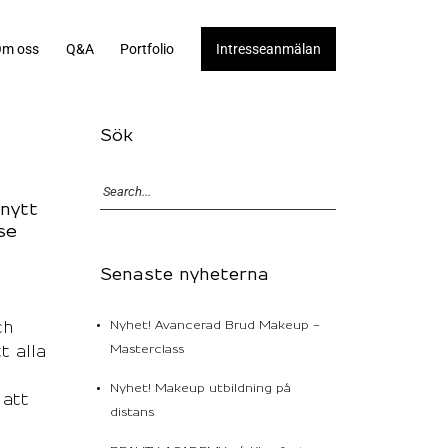
m oss
Q&A
Portfolio
Intresseanmälan
Sök
 nytt
se
Senaste nyheterna
ch
Nyhet! Avancerad Brud Makeup –
 alla
Masterclass
Nyhet! Makeup utbildning på
 att
distans