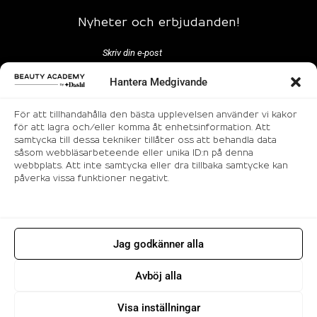
Nyheter och erbjudanden!
Hantera Medgivande
För att tillhandahålla den bästa upplevelsen använder vi kakor
för att lagra och/eller komma åt enhetsinformation. Att
samtycka till dessa tekniker tillåter oss att behandla data
Följ oss
såsom webbläsarbeteende eller unika ID:n på denna
webbplats. Att inte samtycka eller dra tillbaka samtycke kan
påverka vissa funktioner negativt.
Jag godkänner alla
© 2026 Makeup utbildning i Stockholm |
Avböj alla
Beauty Academy. All rights reserved.
Visa inställningar